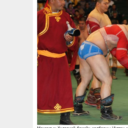
Монголын Үндэсний бөхийн холбооны “Алтан ц