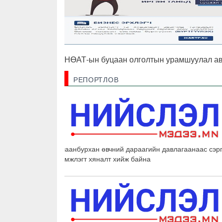
НӨАТ-ын буцаан олголтын урамшуулал ав
РЕПОРТЛОВ
Улаанбурхан өвчний дараагийн давлагаанаас сэр
дэмжлэгт хяналт хийж байна