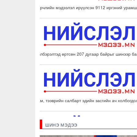
Зөрчлийн мэдээлэл ирүүлсэн 9112 иргэний ур
Дэлбэрэлтэд өртсөн 207 дугаар байрыг шинээр ба
Зам, тээврийн салбарт эдийн засгийн ач холбогд
ШИНЭ МЭДЭЭ