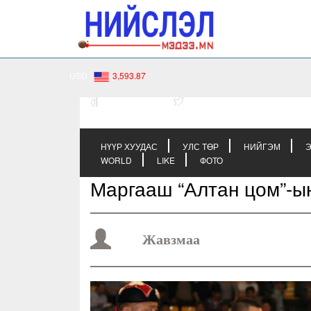
2026 оны 08-р сарын 08
0
Улаанбаатар
-14.9
C
USD
3,593.87
FACEBOOK
TWITTER
НҮҮР ХУУДАС
УЛС ТӨР
НИЙГЭМ
Э
WORLD
LIKE
ФОТО
Маргааш “Алтан цом”-ы
Жавзмаа