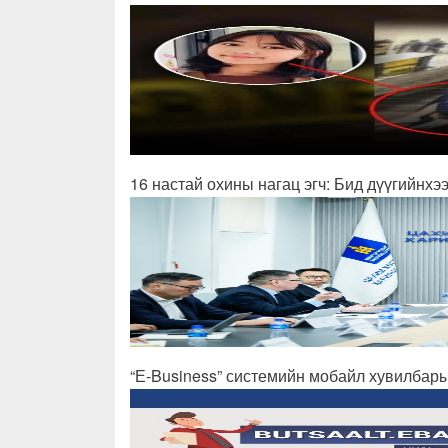
16 настай охины нагац эгч: Бид дүүгийнх
“Е-Business” системийн мобайл хувилбары