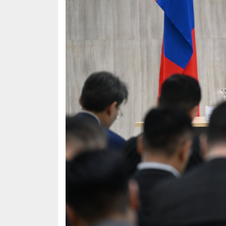
В.Путин, Стив Уиткофф нар ямар тохиролцоонд х
Өнгөрсөн онд мансууруулах, сэтгэцэд нөлөөт эм, 
Маргааш “Алтан цом”-ын барилдаантай