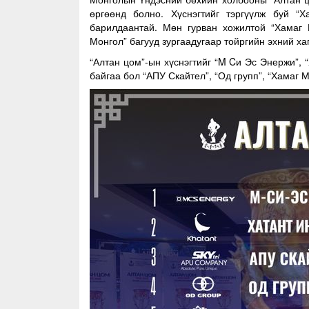
өргөөнд болно. Хүснэгтийг тэргүүлж буй 
барилдаантай. Мөн гурван хожилтой “Хамаг 
Монгол” багууд зургаадугаар тойргийн эхний ха
“Алтан цом”-ын хүснэгтийг “M Cи Эс Энержи”, 
байгаа бол “АПУ Скайтел”, “Од групп”, “Хамаг 